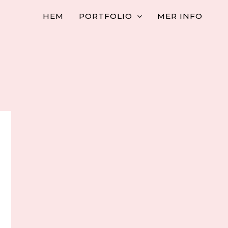
HEM
PORTFOLIO
MER INFO